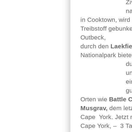
Zi
n
in Cooktown, wird
Treibstoff gebunke
Outbeck,
durch den
Laekfi
Nationalpark biet
d
un
ei
gu
Orten wie
Battle
Musgrav,
dem let
Cape York. Jetzt 
Cape York, – 3 Ta