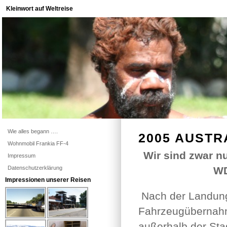
Kleinwort auf Weltreise
Wie alles begann ….
2005 AUSTR
Wohnmobil Frankia FF-4
Wir sind zwar n
Impressum
Datenschutzerklärung
WD
Impressionen unserer Reisen
Nach der Landung 
Fahrzeugübernahm
außerhalb der Sta