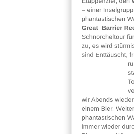
Etappenziel, den
– einer Inselgru
phantastischen Wä
Great Barrier Re
Schnorcheltour fü
zu, es wird stürm
sind Enttäuscht, f
r
st
To
v
wir Abends wieder
einem Bier. Weite
phantastischen W
immer wieder durc