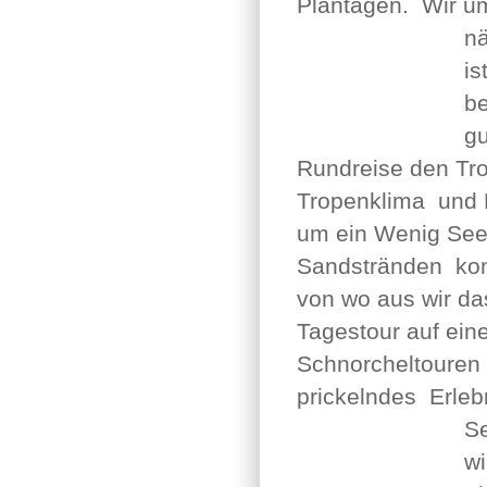
Plantagen. Wir u
n
is
be
gu
Rundreise den Tr
Tropenklima und 
um ein Wenig Seel
Sandstränden ko
von wo aus wir da
Tagestour auf ei
Schnorcheltouren 
prickelndes Erleb
Se
wi