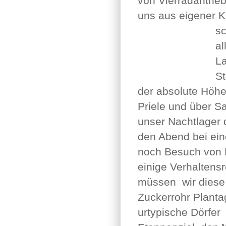
von Vierradantrieb
uns aus eigener Kr
sc
al
La
S
der absolute Höh
Priele und über S
unser Nachtlager 
den Abend bei ei
noch Besuch von R
einige Verhaltensr
müssen wir diese 
Zuckerrohr Plant
urtypische Dörfe