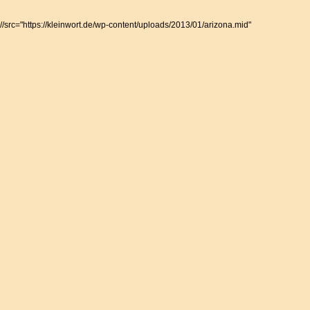
//src="https://kleinwort.de/wp-content/uploads/2013/01/arizona.mid"