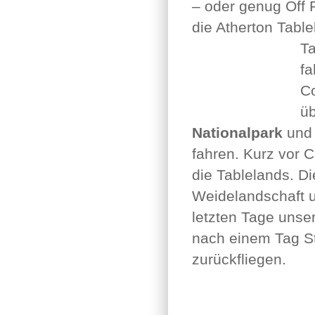
– oder genug Off 
die Atherton Tabl
T
fa
C
ü
Nationalpark
und 
fahren. Kurz vor C
die Tablelands. D
Weidelandschaft u
letzten Tage unse
nach einem Tag S
zurückfliegen.